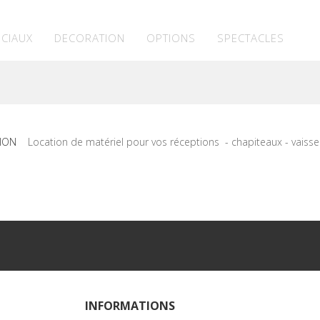
ECIAUX
DECORATION
OPTIONS
SPECTACLES
Location de matériel pour vos réceptions -
chapiteaux - vaissel
INFORMATIONS